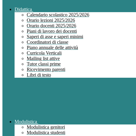
Didattica
Calendario scolastico 2025/2026
Orario lezioni 2025/2026
Orario docenti 2025/2026
Piani di lavoro dei docenti
Saperi di asse e saperi minimi
Coordinatori di classe
Piano annuale delle attività
Curricola Verticali
Mailing list attive
Tutor classi prime
Ricevimento parenti
Libri di testo
Modulistica
Modulistica genitori
Modulistica studenti