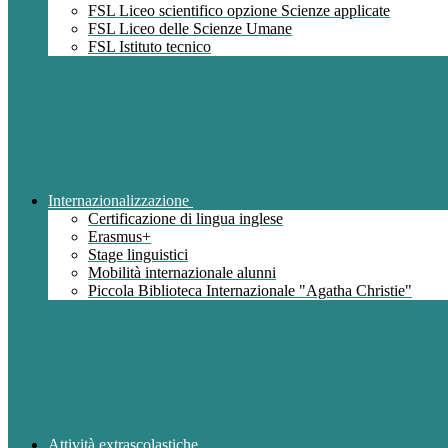
FSL Liceo scientifico opzione Scienze applicate
FSL Liceo delle Scienze Umane
FSL Istituto tecnico
Internazionalizzazione
Certificazione di lingua inglese
Erasmus+
Stage linguistici
Mobilità internazionale alunni
Piccola Biblioteca Internazionale "Agatha Christie"
Attività extrascolastiche