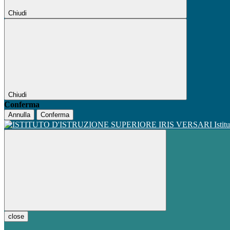
Chiudi
Chiudi
Conferma
Annulla
Conferma
Istit
close