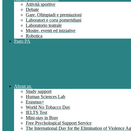
Attività sportive
Debate
Gare, Olimpiadi e premiazioni
Laboratori e corsi pomeridiani
Laboratorio teatrale
Mostre, eventi ed iniziative
Robotica
Pago PA
About us
Study support
Human Sciences Lab
Erasmus+
World No Tobacco Day
IELTS Test
Mini-stay in Bray
Free Psychological Support Service
The International Day for the Elimination of Violence 