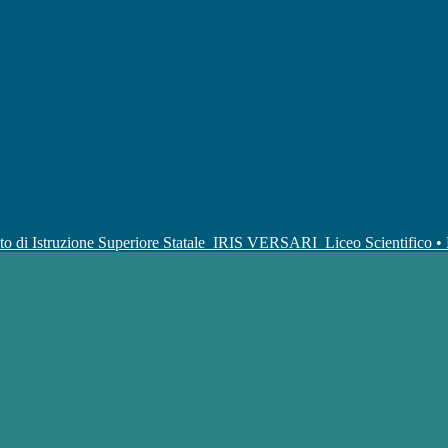
uto di Istruzione Superiore Statale
IRIS VERSARI
Liceo Scientifico 