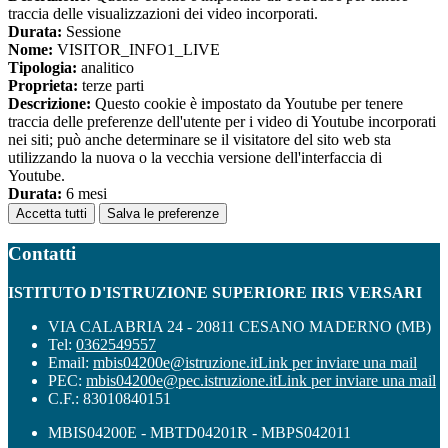
traccia delle visualizzazioni dei video incorporati.
Durata:
Sessione
Nome:
VISITOR_INFO1_LIVE
Tipologia:
analitico
Proprieta:
terze parti
Descrizione:
Questo cookie è impostato da Youtube per tenere
traccia delle preferenze dell'utente per i video di Youtube incorporati
nei siti; può anche determinare se il visitatore del sito web sta
utilizzando la nuova o la vecchia versione dell'interfaccia di
Youtube.
Durata:
6 mesi
Accetta tutti
Salva le preferenze
Contatti
ISTITUTO D'ISTRUZIONE SUPERIORE IRIS VERSARI
VIA CALABRIA 24 - 20811 CESANO MADERNO (MB)
Tel:
0362549557
Email:
mbis04200e@istruzione.it
Link per inviare una mail
PEC:
mbis04200e@pec.istruzione.it
Link per inviare una mail
C.F.: 83010840151
MBIS04200E - MBTD04201R - MBPS042011