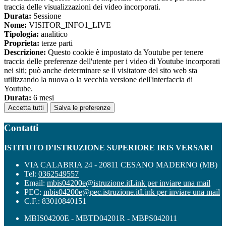
traccia delle visualizzazioni dei video incorporati.
Durata:
Sessione
Nome:
VISITOR_INFO1_LIVE
Tipologia:
analitico
Proprieta:
terze parti
Descrizione:
Questo cookie è impostato da Youtube per tenere
traccia delle preferenze dell'utente per i video di Youtube incorporati
nei siti; può anche determinare se il visitatore del sito web sta
utilizzando la nuova o la vecchia versione dell'interfaccia di
Youtube.
Durata:
6 mesi
Accetta tutti
Salva le preferenze
Contatti
ISTITUTO D'ISTRUZIONE SUPERIORE IRIS VERSARI
VIA CALABRIA 24 - 20811 CESANO MADERNO (MB)
Tel:
0362549557
Email:
mbis04200e@istruzione.it
Link per inviare una mail
PEC:
mbis04200e@pec.istruzione.it
Link per inviare una mail
C.F.: 83010840151
MBIS04200E - MBTD04201R - MBPS042011