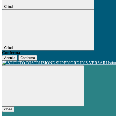
Chiudi
Chiudi
Conferma
Annulla
Conferma
Istit
close