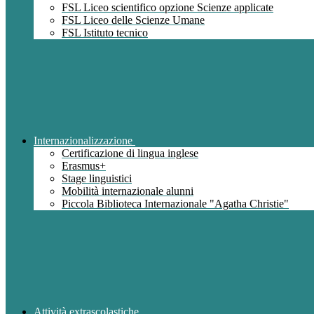
FSL Liceo scientifico opzione Scienze applicate
FSL Liceo delle Scienze Umane
FSL Istituto tecnico
Internazionalizzazione
Certificazione di lingua inglese
Erasmus+
Stage linguistici
Mobilità internazionale alunni
Piccola Biblioteca Internazionale "Agatha Christie"
Attività extrascolastiche