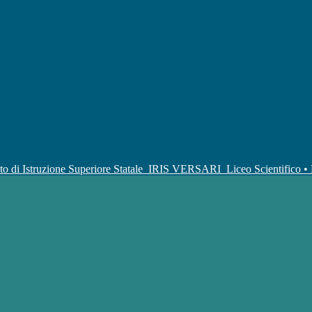
uto di Istruzione Superiore Statale
IRIS VERSARI
Liceo Scientifico 