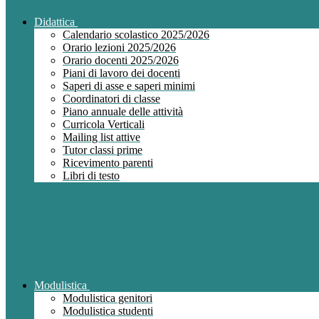
Didattica
Calendario scolastico 2025/2026
Orario lezioni 2025/2026
Orario docenti 2025/2026
Piani di lavoro dei docenti
Saperi di asse e saperi minimi
Coordinatori di classe
Piano annuale delle attività
Curricola Verticali
Mailing list attive
Tutor classi prime
Ricevimento parenti
Libri di testo
Modulistica
Modulistica genitori
Modulistica studenti