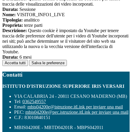
traccia delle visualizzazioni dei video incorporati.
Durata:
Sessione
Nome:
VISITOR_INFO1_LIVE
Tipologia:
analitico
Proprieta:
terze parti
Descrizione:
Questo cookie è impostato da Youtube per tenere
traccia delle preferenze dell'utente per i video di Youtube incorporati
nei siti; può anche determinare se il visitatore del sito web sta
utilizzando la nuova o la vecchia versione dell'interfaccia di
Youtube.
Durata:
6 mesi
Accetta tutti
Salva le preferenze
Contatti
ISTITUTO D'ISTRUZIONE SUPERIORE IRIS VERSARI
VIA CALABRIA 24 - 20811 CESANO MADERNO (MB)
Tel:
0362549557
Email:
mbis04200e@istruzione.it
Link per inviare una mail
PEC:
mbis04200e@pec.istruzione.it
Link per inviare una mail
C.F.: 83010840151
MBIS04200E - MBTD04201R - MBPS042011