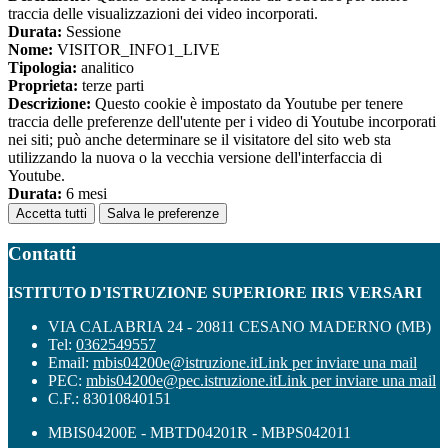
traccia delle visualizzazioni dei video incorporati.
Durata:
Sessione
Nome:
VISITOR_INFO1_LIVE
Tipologia:
analitico
Proprieta:
terze parti
Descrizione:
Questo cookie è impostato da Youtube per tenere
traccia delle preferenze dell'utente per i video di Youtube incorporati
nei siti; può anche determinare se il visitatore del sito web sta
utilizzando la nuova o la vecchia versione dell'interfaccia di
Youtube.
Durata:
6 mesi
Accetta tutti
Salva le preferenze
Contatti
ISTITUTO D'ISTRUZIONE SUPERIORE IRIS VERSARI
VIA CALABRIA 24 - 20811 CESANO MADERNO (MB)
Tel:
0362549557
Email:
mbis04200e@istruzione.it
Link per inviare una mail
PEC:
mbis04200e@pec.istruzione.it
Link per inviare una mail
C.F.: 83010840151
MBIS04200E - MBTD04201R - MBPS042011