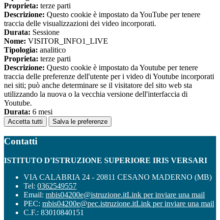
Proprieta:
terze parti
Descrizione:
Questo cookie è impostato da YouTube per tenere
traccia delle visualizzazioni dei video incorporati.
Durata:
Sessione
Nome:
VISITOR_INFO1_LIVE
Tipologia:
analitico
Proprieta:
terze parti
Descrizione:
Questo cookie è impostato da Youtube per tenere
traccia delle preferenze dell'utente per i video di Youtube incorporati
nei siti; può anche determinare se il visitatore del sito web sta
utilizzando la nuova o la vecchia versione dell'interfaccia di
Youtube.
Durata:
6 mesi
Accetta tutti
Salva le preferenze
Contatti
ISTITUTO D'ISTRUZIONE SUPERIORE IRIS VERSARI
VIA CALABRIA 24 - 20811 CESANO MADERNO (MB)
Tel:
0362549557
Email:
mbis04200e@istruzione.it
Link per inviare una mail
PEC:
mbis04200e@pec.istruzione.it
Link per inviare una mail
C.F.: 83010840151