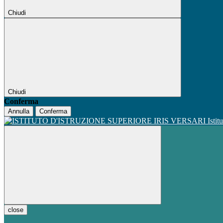
Chiudi
Chiudi
Conferma
Annulla
Conferma
Istit
close