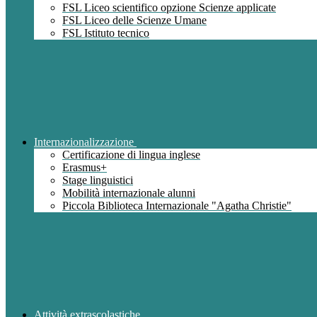
FSL Liceo scientifico opzione Scienze applicate
FSL Liceo delle Scienze Umane
FSL Istituto tecnico
Internazionalizzazione
Certificazione di lingua inglese
Erasmus+
Stage linguistici
Mobilità internazionale alunni
Piccola Biblioteca Internazionale "Agatha Christie"
Attività extrascolastiche