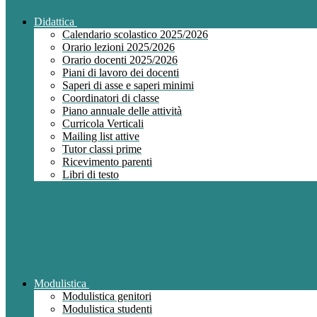
Didattica
Calendario scolastico 2025/2026
Orario lezioni 2025/2026
Orario docenti 2025/2026
Piani di lavoro dei docenti
Saperi di asse e saperi minimi
Coordinatori di classe
Piano annuale delle attività
Curricola Verticali
Mailing list attive
Tutor classi prime
Ricevimento parenti
Libri di testo
Modulistica
Modulistica genitori
Modulistica studenti