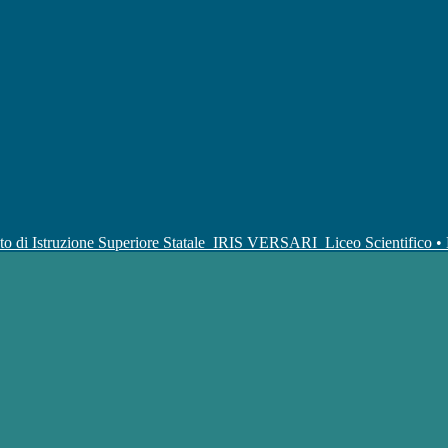
uto di Istruzione Superiore Statale
IRIS VERSARI
Liceo Scientifico 