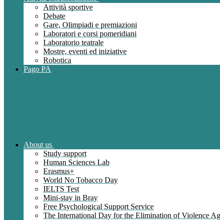
Attività sportive
Debate
Gare, Olimpiadi e premiazioni
Laboratori e corsi pomeridiani
Laboratorio teatrale
Mostre, eventi ed iniziative
Robotica
Pago PA
About us
Study support
Human Sciences Lab
Erasmus+
World No Tobacco Day
IELTS Test
Mini-stay in Bray
Free Psychological Support Service
The International Day for the Elimination of Violence 