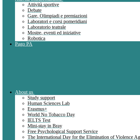
Attività sportive
Debate
Gare, Olimpiadi e premiazioni
Laboratori e corsi pomeridiani
Laboratorio teatrale
Mostre, eventi ed iniziative
Robotica
Pago PA
About us
Study support
Human Sciences Lab
Erasmus+
World No Tobacco Day
IELTS Test
Mini-stay in Bray
Free Psychological Support Service
The International Day for the Elimination of Violence 