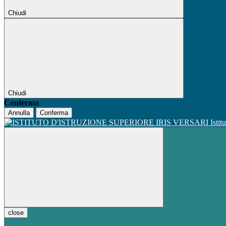
Chiudi
Chiudi
Conferma
Annulla
Conferma
Istit
close