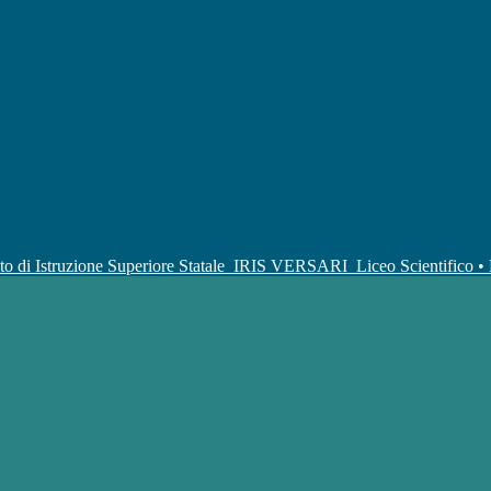
uto di Istruzione Superiore Statale
IRIS VERSARI
Liceo Scientifico 