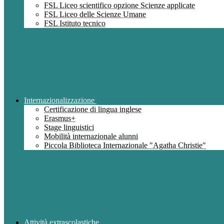
FSL Liceo scientifico opzione Scienze applicate
FSL Liceo delle Scienze Umane
FSL Istituto tecnico
Internazionalizzazione
Certificazione di lingua inglese
Erasmus+
Stage linguistici
Mobilità internazionale alunni
Piccola Biblioteca Internazionale "Agatha Christie"
Attività extrascolastiche