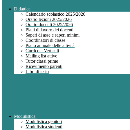
Didattica
Calendario scolastico 2025/2026
Orario lezioni 2025/2026
Orario docenti 2025/2026
Piani di lavoro dei docenti
Saperi di asse e saperi minimi
Coordinatori di classe
Piano annuale delle attività
Curricola Verticali
Mailing list attive
Tutor classi prime
Ricevimento parenti
Libri di testo
Modulistica
Modulistica genitori
Modulistica studenti