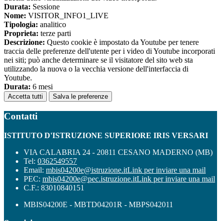
Durata:
Sessione
Nome:
VISITOR_INFO1_LIVE
Tipologia:
analitico
Proprieta:
terze parti
Descrizione:
Questo cookie è impostato da Youtube per tenere
traccia delle preferenze dell'utente per i video di Youtube incorporati
nei siti; può anche determinare se il visitatore del sito web sta
utilizzando la nuova o la vecchia versione dell'interfaccia di
Youtube.
Durata:
6 mesi
Accetta tutti
Salva le preferenze
Contatti
ISTITUTO D'ISTRUZIONE SUPERIORE IRIS VERSARI
VIA CALABRIA 24 - 20811 CESANO MADERNO (MB)
Tel:
0362549557
Email:
mbis04200e@istruzione.it
Link per inviare una mail
PEC:
mbis04200e@pec.istruzione.it
Link per inviare una mail
C.F.: 83010840151
MBIS04200E - MBTD04201R - MBPS042011