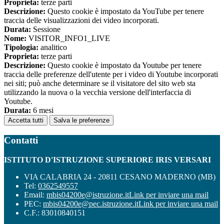
Proprieta:
terze parti
Descrizione:
Questo cookie è impostato da YouTube per tenere
traccia delle visualizzazioni dei video incorporati.
Durata:
Sessione
Nome:
VISITOR_INFO1_LIVE
Tipologia:
analitico
Proprieta:
terze parti
Descrizione:
Questo cookie è impostato da Youtube per tenere
traccia delle preferenze dell'utente per i video di Youtube incorporati
nei siti; può anche determinare se il visitatore del sito web sta
utilizzando la nuova o la vecchia versione dell'interfaccia di
Youtube.
Durata:
6 mesi
Accetta tutti
Salva le preferenze
Contatti
ISTITUTO D'ISTRUZIONE SUPERIORE IRIS VERSARI
VIA CALABRIA 24 - 20811 CESANO MADERNO (MB)
Tel:
0362549557
Email:
mbis04200e@istruzione.it
Link per inviare una mail
PEC:
mbis04200e@pec.istruzione.it
Link per inviare una mail
C.F.: 83010840151