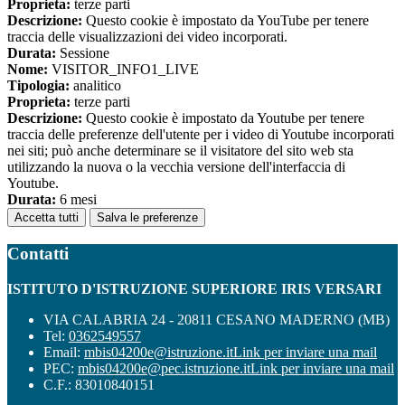
Proprieta:
terze parti
Descrizione:
Questo cookie è impostato da YouTube per tenere
traccia delle visualizzazioni dei video incorporati.
Durata:
Sessione
Nome:
VISITOR_INFO1_LIVE
Tipologia:
analitico
Proprieta:
terze parti
Descrizione:
Questo cookie è impostato da Youtube per tenere
traccia delle preferenze dell'utente per i video di Youtube incorporati
nei siti; può anche determinare se il visitatore del sito web sta
utilizzando la nuova o la vecchia versione dell'interfaccia di
Youtube.
Durata:
6 mesi
Accetta tutti
Salva le preferenze
Contatti
ISTITUTO D'ISTRUZIONE SUPERIORE IRIS VERSARI
VIA CALABRIA 24 - 20811 CESANO MADERNO (MB)
Tel:
0362549557
Email:
mbis04200e@istruzione.it
Link per inviare una mail
PEC:
mbis04200e@pec.istruzione.it
Link per inviare una mail
C.F.: 83010840151