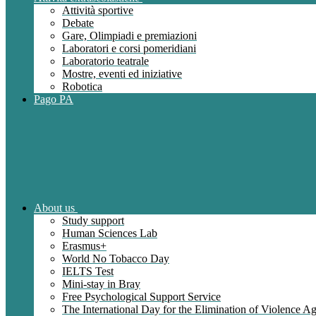
Attività sportive
Debate
Gare, Olimpiadi e premiazioni
Laboratori e corsi pomeridiani
Laboratorio teatrale
Mostre, eventi ed iniziative
Robotica
Pago PA
About us
Study support
Human Sciences Lab
Erasmus+
World No Tobacco Day
IELTS Test
Mini-stay in Bray
Free Psychological Support Service
The International Day for the Elimination of Violence 