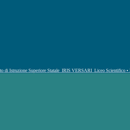
uto di Istruzione Superiore Statale
IRIS VERSARI
Liceo Scientifico 