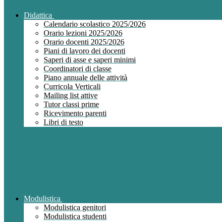
Didattica
Calendario scolastico 2025/2026
Orario lezioni 2025/2026
Orario docenti 2025/2026
Piani di lavoro dei docenti
Saperi di asse e saperi minimi
Coordinatori di classe
Piano annuale delle attività
Curricola Verticali
Mailing list attive
Tutor classi prime
Ricevimento parenti
Libri di testo
Modulistica
Modulistica genitori
Modulistica studenti