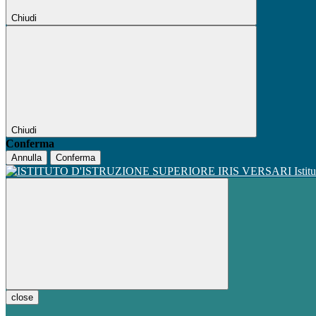
Chiudi
Chiudi
Conferma
Annulla
Conferma
Istit
close