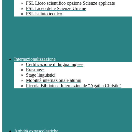
FSL Liceo scientifico opzione Scienze applicate
FSL Liceo delle Scienze Umane
FSL Istituto tecnico
Internazionalizzazione
Certificazione di lingua inglese
Erasmus+
Stage linguistici
Mobilità internazionale alunni
Piccola Biblioteca Internazionale "Agatha Christie"
Attività extrascolastiche