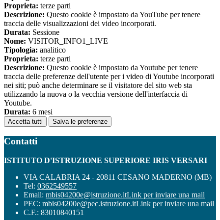
Proprieta:
terze parti
Descrizione:
Questo cookie è impostato da YouTube per tenere
traccia delle visualizzazioni dei video incorporati.
Durata:
Sessione
Nome:
VISITOR_INFO1_LIVE
Tipologia:
analitico
Proprieta:
terze parti
Descrizione:
Questo cookie è impostato da Youtube per tenere
traccia delle preferenze dell'utente per i video di Youtube incorporati
nei siti; può anche determinare se il visitatore del sito web sta
utilizzando la nuova o la vecchia versione dell'interfaccia di
Youtube.
Durata:
6 mesi
Accetta tutti
Salva le preferenze
Contatti
ISTITUTO D'ISTRUZIONE SUPERIORE IRIS VERSARI
VIA CALABRIA 24 - 20811 CESANO MADERNO (MB)
Tel:
0362549557
Email:
mbis04200e@istruzione.it
Link per inviare una mail
PEC:
mbis04200e@pec.istruzione.it
Link per inviare una mail
C.F.: 83010840151