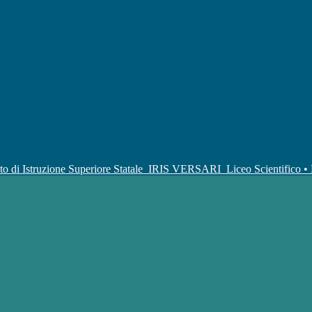
uto di Istruzione Superiore Statale
IRIS VERSARI
Liceo Scientifico 