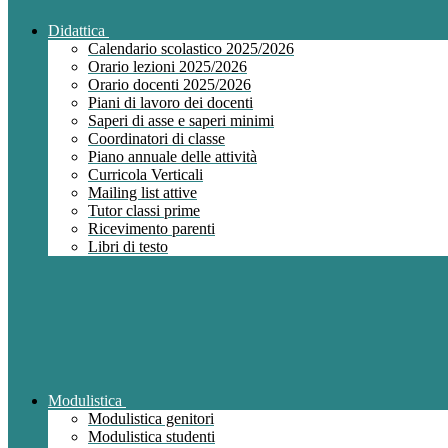
Didattica
Calendario scolastico 2025/2026
Orario lezioni 2025/2026
Orario docenti 2025/2026
Piani di lavoro dei docenti
Saperi di asse e saperi minimi
Coordinatori di classe
Piano annuale delle attività
Curricola Verticali
Mailing list attive
Tutor classi prime
Ricevimento parenti
Libri di testo
Modulistica
Modulistica genitori
Modulistica studenti