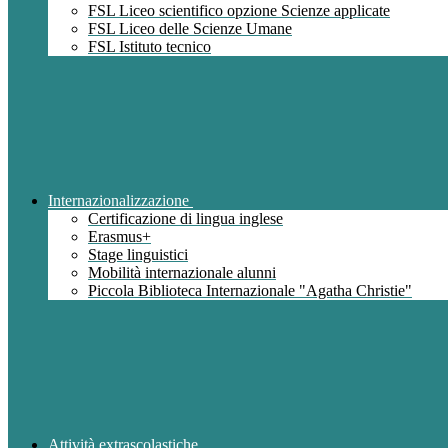
FSL Liceo scientifico opzione Scienze applicate
FSL Liceo delle Scienze Umane
FSL Istituto tecnico
Internazionalizzazione
Certificazione di lingua inglese
Erasmus+
Stage linguistici
Mobilità internazionale alunni
Piccola Biblioteca Internazionale "Agatha Christie"
Attività extrascolastiche