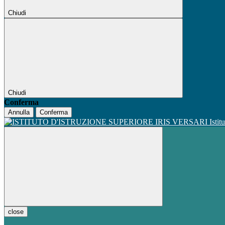
Chiudi
Chiudi
Conferma
Annulla
Conferma
Istit
close