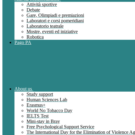
Attività sportive
Debate
Gare, Olimpiadi e premiazioni
Laboratori e corsi pomeridiani
Laboratorio teatrale
Mostre, eventi ed iniziative
Robotica
Pago PA
About us
Study support
Human Sciences Lab
Erasmus+
World No Tobacco Day
IELTS Test
Mini-stay in Bray
Free Psychological Support Service
The International Day for the Elimination of Violence 