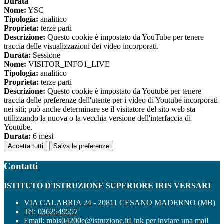
Durata
Nome:
YSC
Tipologia:
analitico
Proprieta:
terze parti
Descrizione:
Questo cookie è impostato da YouTube per tenere
traccia delle visualizzazioni dei video incorporati.
Durata:
Sessione
Nome:
VISITOR_INFO1_LIVE
Tipologia:
analitico
Proprieta:
terze parti
Descrizione:
Questo cookie è impostato da Youtube per tenere
traccia delle preferenze dell'utente per i video di Youtube incorporati
nei siti; può anche determinare se il visitatore del sito web sta
utilizzando la nuova o la vecchia versione dell'interfaccia di
Youtube.
Durata:
6 mesi
Accetta tutti
Salva le preferenze
Contatti
ISTITUTO D'ISTRUZIONE SUPERIORE IRIS VERSARI
VIA CALABRIA 24 - 20811 CESANO MADERNO (MB)
Tel:
0362549557
Email:
mbis04200e@istruzione.it
Link per inviare una mail