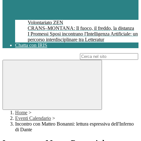
Volontariato ZEN
CRANS–MONTANA: Il fuoco, il freddo, la distanza
I Promessi Sposi incontrano l'Intelligenza Artificiale: un
percorso interdisciplinare tra Letteratur
Chatta con IRIS
Campo di ricerca per le pagine del sito
Home
>
Eventi Calendario
>
Incontro con Matteo Bonanni: lettura espressiva dell'Inferno
di Dante