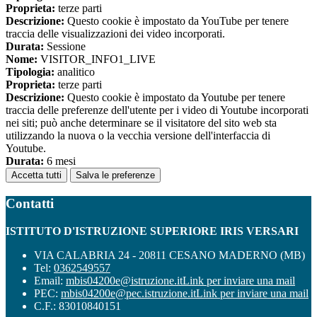
Proprieta:
terze parti
Descrizione:
Questo cookie è impostato da YouTube per tenere
traccia delle visualizzazioni dei video incorporati.
Durata:
Sessione
Nome:
VISITOR_INFO1_LIVE
Tipologia:
analitico
Proprieta:
terze parti
Descrizione:
Questo cookie è impostato da Youtube per tenere
traccia delle preferenze dell'utente per i video di Youtube incorporati
nei siti; può anche determinare se il visitatore del sito web sta
utilizzando la nuova o la vecchia versione dell'interfaccia di
Youtube.
Durata:
6 mesi
Accetta tutti
Salva le preferenze
Contatti
ISTITUTO D'ISTRUZIONE SUPERIORE IRIS VERSARI
VIA CALABRIA 24 - 20811 CESANO MADERNO (MB)
Tel:
0362549557
Email:
mbis04200e@istruzione.it
Link per inviare una mail
PEC:
mbis04200e@pec.istruzione.it
Link per inviare una mail
C.F.: 83010840151