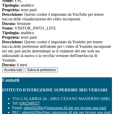
Nome:
YSC
Tipologia:
analitico
Proprieta:
terze parti
Descrizione:
Questo cookie è impostato da YouTube per tenere
traccia delle visualizzazioni dei video incorporati.
Durata:
Sessione
Nome:
VISITOR_INFO1_LIVE
Tipologia:
analitico
Proprieta:
terze parti
Descrizione:
Questo cookie è impostato da Youtube per tenere
traccia delle preferenze dell'utente per i video di Youtube incorporati
nei siti; può anche determinare se il visitatore del sito web sta
utilizzando la nuova o la vecchia versione dell'interfaccia di
Youtube.
Durata:
6 mesi
Accetta tutti
Salva le preferenze
Contatti
ISTITUTO D'ISTRUZIONE SUPERIORE IRIS VERSARI
VIA CALABRIA 24 - 20811 CESANO MADERNO (MB)
Tel:
0362549557
Email:
mbis04200e@istruzione.it
Link per inviare una mail
PEC:
mbis04200e@pec.istruzione.it
Link per inviare una mail