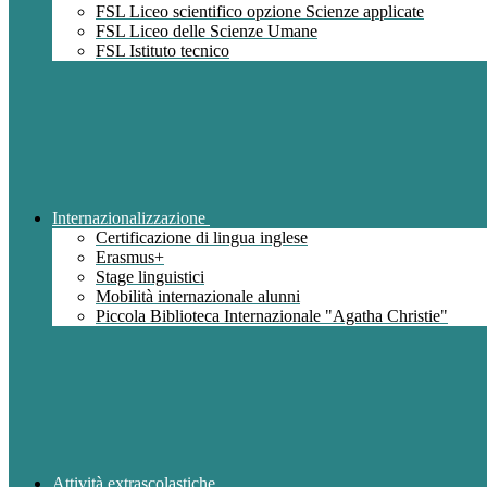
FSL Liceo scientifico opzione Scienze applicate
FSL Liceo delle Scienze Umane
FSL Istituto tecnico
Internazionalizzazione
Certificazione di lingua inglese
Erasmus+
Stage linguistici
Mobilità internazionale alunni
Piccola Biblioteca Internazionale "Agatha Christie"
Attività extrascolastiche