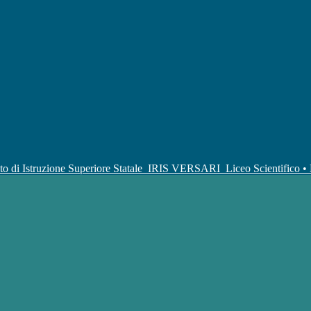
uto di Istruzione Superiore Statale
IRIS VERSARI
Liceo Scientifico 