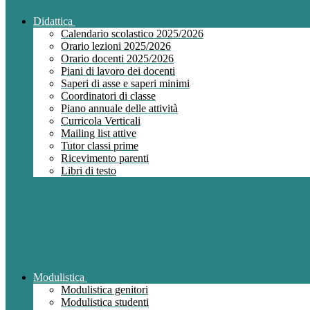
Didattica
Calendario scolastico 2025/2026
Orario lezioni 2025/2026
Orario docenti 2025/2026
Piani di lavoro dei docenti
Saperi di asse e saperi minimi
Coordinatori di classe
Piano annuale delle attività
Curricola Verticali
Mailing list attive
Tutor classi prime
Ricevimento parenti
Libri di testo
Modulistica
Modulistica genitori
Modulistica studenti