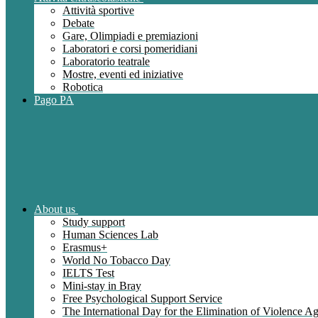
Attività sportive
Debate
Gare, Olimpiadi e premiazioni
Laboratori e corsi pomeridiani
Laboratorio teatrale
Mostre, eventi ed iniziative
Robotica
Pago PA
About us
Study support
Human Sciences Lab
Erasmus+
World No Tobacco Day
IELTS Test
Mini-stay in Bray
Free Psychological Support Service
The International Day for the Elimination of Violence 