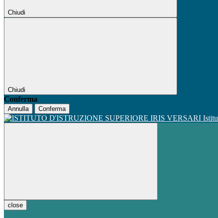
Chiudi
Chiudi
Conferma
Annulla
Conferma
Istit
close