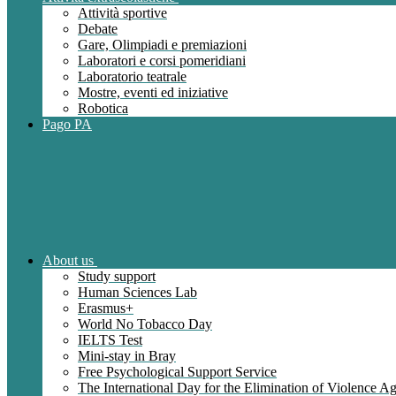
Attività sportive
Debate
Gare, Olimpiadi e premiazioni
Laboratori e corsi pomeridiani
Laboratorio teatrale
Mostre, eventi ed iniziative
Robotica
Pago PA
About us
Study support
Human Sciences Lab
Erasmus+
World No Tobacco Day
IELTS Test
Mini-stay in Bray
Free Psychological Support Service
The International Day for the Elimination of Violence 