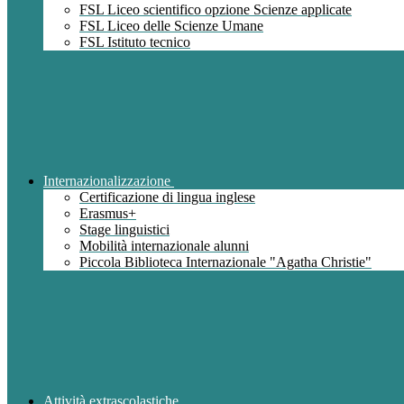
FSL Liceo scientifico opzione Scienze applicate
FSL Liceo delle Scienze Umane
FSL Istituto tecnico
Internazionalizzazione
Certificazione di lingua inglese
Erasmus+
Stage linguistici
Mobilità internazionale alunni
Piccola Biblioteca Internazionale "Agatha Christie"
Attività extrascolastiche