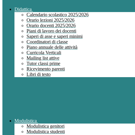
Didattica
Calendario scolastico 2025/2026
Orario lezioni 2025/2026
Orario docenti 2025/2026
Piani di lavoro dei docenti
Saperi di asse e saperi minimi
Coordinatori di classe
Piano annuale delle attività
Curricola Verticali
Mailing list attive
Tutor classi prime
Ricevimento parenti
Libri di testo
Modulistica
Modulistica genitori
Modulistica studenti