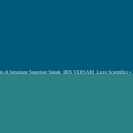
uto di Istruzione Superiore Statale
IRIS VERSARI
Liceo Scientifico 