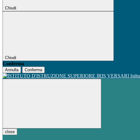
Chiudi
Chiudi
Conferma
Annulla
Conferma
Istit
close