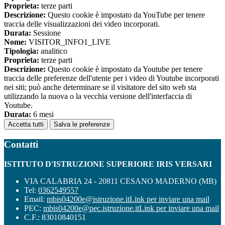
Proprieta:
terze parti
Descrizione:
Questo cookie è impostato da YouTube per tenere
traccia delle visualizzazioni dei video incorporati.
Durata:
Sessione
Nome:
VISITOR_INFO1_LIVE
Tipologia:
analitico
Proprieta:
terze parti
Descrizione:
Questo cookie è impostato da Youtube per tenere
traccia delle preferenze dell'utente per i video di Youtube incorporati
nei siti; può anche determinare se il visitatore del sito web sta
utilizzando la nuova o la vecchia versione dell'interfaccia di
Youtube.
Durata:
6 mesi
Accetta tutti
Salva le preferenze
Contatti
ISTITUTO D'ISTRUZIONE SUPERIORE IRIS VERSARI
VIA CALABRIA 24 - 20811 CESANO MADERNO (MB)
Tel:
0362549557
Email:
mbis04200e@istruzione.it
Link per inviare una mail
PEC:
mbis04200e@pec.istruzione.it
Link per inviare una mail
C.F.: 83010840151