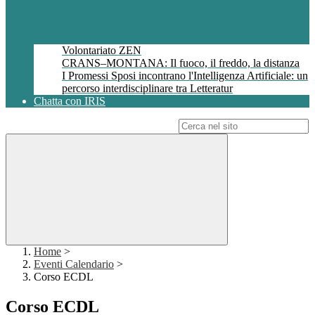
Volontariato ZEN
CRANS–MONTANA: Il fuoco, il freddo, la distanza
I Promessi Sposi incontrano l'Intelligenza Artificiale: un
percorso interdisciplinare tra Letteratur
Chatta con IRIS
Campo di ricerca per le pagine del sito
Home
>
Eventi Calendario
>
Corso ECDL
Corso ECDL