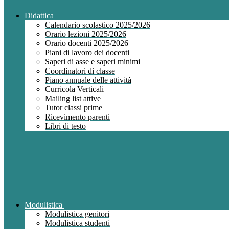
Didattica
Calendario scolastico 2025/2026
Orario lezioni 2025/2026
Orario docenti 2025/2026
Piani di lavoro dei docenti
Saperi di asse e saperi minimi
Coordinatori di classe
Piano annuale delle attività
Curricola Verticali
Mailing list attive
Tutor classi prime
Ricevimento parenti
Libri di testo
Modulistica
Modulistica genitori
Modulistica studenti