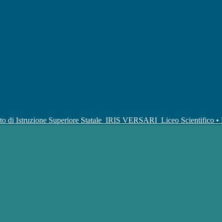
uto di Istruzione Superiore Statale
IRIS VERSARI
Liceo Scientifico 