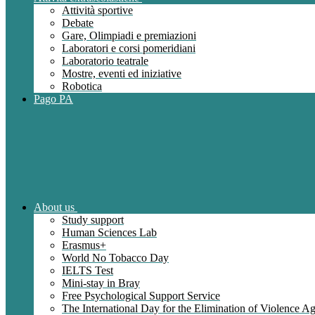
Attività sportive
Debate
Gare, Olimpiadi e premiazioni
Laboratori e corsi pomeridiani
Laboratorio teatrale
Mostre, eventi ed iniziative
Robotica
Pago PA
About us
Study support
Human Sciences Lab
Erasmus+
World No Tobacco Day
IELTS Test
Mini-stay in Bray
Free Psychological Support Service
The International Day for the Elimination of Violence 