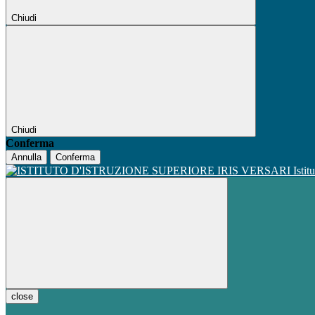
Chiudi
Chiudi
Conferma
Annulla
Conferma
Istit
close