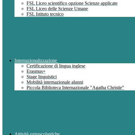
FSL Liceo scientifico opzione Scienze applicate
FSL Liceo delle Scienze Umane
FSL Istituto tecnico
Internazionalizzazione
Certificazione di lingua inglese
Erasmus+
Stage linguistici
Mobilità internazionale alunni
Piccola Biblioteca Internazionale "Agatha Christie"
Attività extrascolastiche