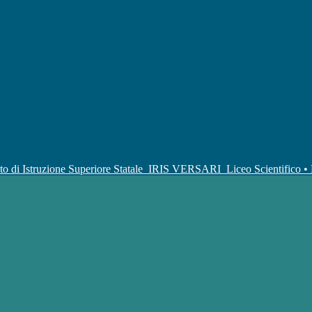
uto di Istruzione Superiore Statale
IRIS VERSARI
Liceo Scientifico 