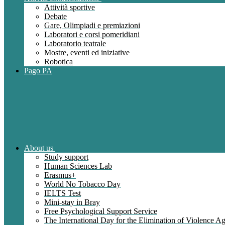
Attività sportive
Debate
Gare, Olimpiadi e premiazioni
Laboratori e corsi pomeridiani
Laboratorio teatrale
Mostre, eventi ed iniziative
Robotica
Pago PA
About us
Study support
Human Sciences Lab
Erasmus+
World No Tobacco Day
IELTS Test
Mini-stay in Bray
Free Psychological Support Service
The International Day for the Elimination of Violence 