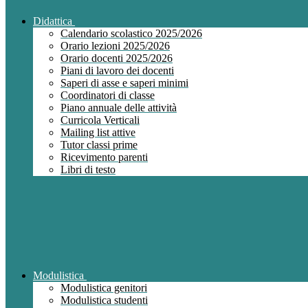
Didattica
Calendario scolastico 2025/2026
Orario lezioni 2025/2026
Orario docenti 2025/2026
Piani di lavoro dei docenti
Saperi di asse e saperi minimi
Coordinatori di classe
Piano annuale delle attività
Curricola Verticali
Mailing list attive
Tutor classi prime
Ricevimento parenti
Libri di testo
Modulistica
Modulistica genitori
Modulistica studenti