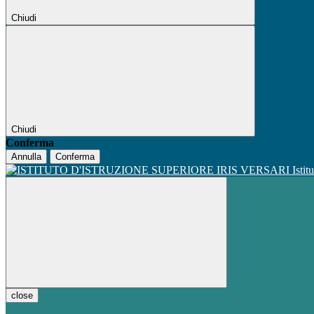
Chiudi
Chiudi
Conferma
Annulla
Conferma
Istit
close