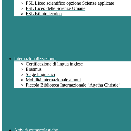
FSL Liceo scientifico opzione Scienze applicate
FSL Liceo delle Scienze Umane
FSL Istituto tecnico
Internazionalizzazione
Certificazione di lingua inglese
Erasmus+
Stage linguistici
Mobilità internazionale alunni
Piccola Biblioteca Internazionale "Agatha Christie"
Attività extrascolastiche