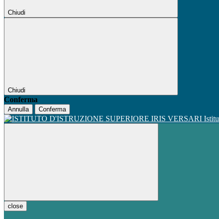
Chiudi
Chiudi
Conferma
Annulla
Conferma
Istit
close