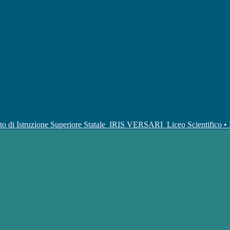
uto di Istruzione Superiore Statale
IRIS VERSARI
Liceo Scientifico 