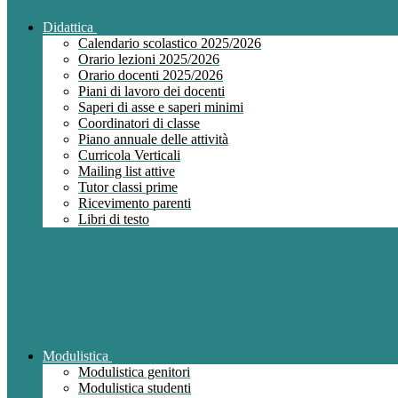
Didattica
Calendario scolastico 2025/2026
Orario lezioni 2025/2026
Orario docenti 2025/2026
Piani di lavoro dei docenti
Saperi di asse e saperi minimi
Coordinatori di classe
Piano annuale delle attività
Curricola Verticali
Mailing list attive
Tutor classi prime
Ricevimento parenti
Libri di testo
Modulistica
Modulistica genitori
Modulistica studenti