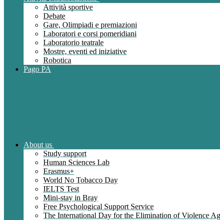
Attività sportive
Debate
Gare, Olimpiadi e premiazioni
Laboratori e corsi pomeridiani
Laboratorio teatrale
Mostre, eventi ed iniziative
Robotica
Pago PA
About us
Study support
Human Sciences Lab
Erasmus+
World No Tobacco Day
IELTS Test
Mini-stay in Bray
Free Psychological Support Service
The International Day for the Elimination of Violence 