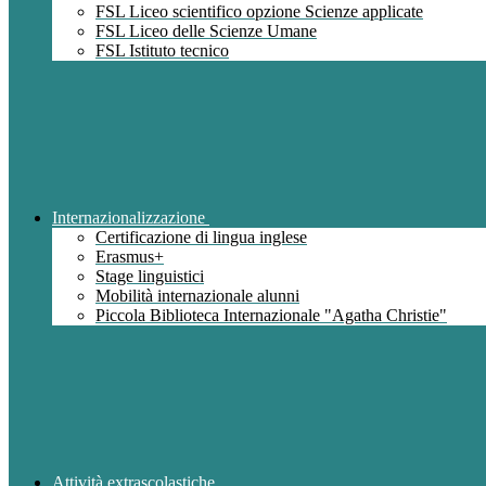
FSL Liceo scientifico opzione Scienze applicate
FSL Liceo delle Scienze Umane
FSL Istituto tecnico
Internazionalizzazione
Certificazione di lingua inglese
Erasmus+
Stage linguistici
Mobilità internazionale alunni
Piccola Biblioteca Internazionale "Agatha Christie"
Attività extrascolastiche