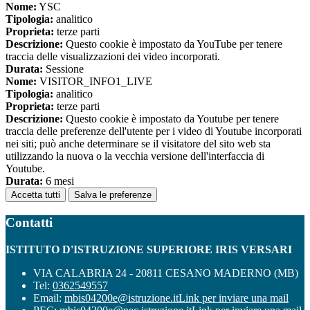
Nome:
YSC
Tipologia:
analitico
Proprieta:
terze parti
Descrizione:
Questo cookie è impostato da YouTube per tenere
traccia delle visualizzazioni dei video incorporati.
Durata:
Sessione
Nome:
VISITOR_INFO1_LIVE
Tipologia:
analitico
Proprieta:
terze parti
Descrizione:
Questo cookie è impostato da Youtube per tenere
traccia delle preferenze dell'utente per i video di Youtube incorporati
nei siti; può anche determinare se il visitatore del sito web sta
utilizzando la nuova o la vecchia versione dell'interfaccia di
Youtube.
Durata:
6 mesi
Accetta tutti
Salva le preferenze
Contatti
ISTITUTO D'ISTRUZIONE SUPERIORE IRIS VERSARI
VIA CALABRIA 24 - 20811 CESANO MADERNO (MB)
Tel:
0362549557
Email:
mbis04200e@istruzione.it
Link per inviare una mail