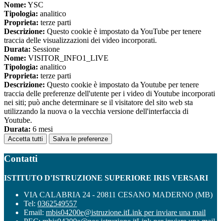
Nome:
YSC
Tipologia:
analitico
Proprieta:
terze parti
Descrizione:
Questo cookie è impostato da YouTube per tenere
traccia delle visualizzazioni dei video incorporati.
Durata:
Sessione
Nome:
VISITOR_INFO1_LIVE
Tipologia:
analitico
Proprieta:
terze parti
Descrizione:
Questo cookie è impostato da Youtube per tenere
traccia delle preferenze dell'utente per i video di Youtube incorporati
nei siti; può anche determinare se il visitatore del sito web sta
utilizzando la nuova o la vecchia versione dell'interfaccia di
Youtube.
Durata:
6 mesi
Accetta tutti
Salva le preferenze
Contatti
ISTITUTO D'ISTRUZIONE SUPERIORE IRIS VERSARI
VIA CALABRIA 24 - 20811 CESANO MADERNO (MB)
Tel:
0362549557
Email:
mbis04200e@istruzione.it
Link per inviare una mail