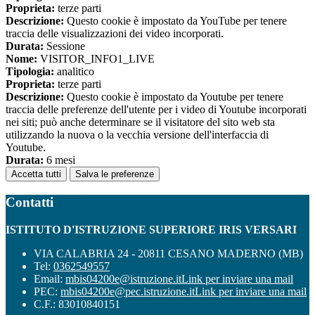
Proprieta:
terze parti
Descrizione:
Questo cookie è impostato da YouTube per tenere
traccia delle visualizzazioni dei video incorporati.
Durata:
Sessione
Nome:
VISITOR_INFO1_LIVE
Tipologia:
analitico
Proprieta:
terze parti
Descrizione:
Questo cookie è impostato da Youtube per tenere
traccia delle preferenze dell'utente per i video di Youtube incorporati
nei siti; può anche determinare se il visitatore del sito web sta
utilizzando la nuova o la vecchia versione dell'interfaccia di
Youtube.
Durata:
6 mesi
Accetta tutti
Salva le preferenze
Contatti
ISTITUTO D'ISTRUZIONE SUPERIORE IRIS VERSARI
VIA CALABRIA 24 - 20811 CESANO MADERNO (MB)
Tel:
0362549557
Email:
mbis04200e@istruzione.it
Link per inviare una mail
PEC:
mbis04200e@pec.istruzione.it
Link per inviare una mail
C.F.: 83010840151