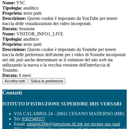
Nome:
YSC
Tipologia:
analitico
Proprieta:
terze parti
Descrizione:
Questo cookie è impostato da YouTube per tenere
traccia delle visualizzazioni dei video incorporati.
Durata:
Sessione
Nome:
VISITOR_INFO1_LIVE
Tipologia:
analitico
Proprieta:
terze parti
Descrizione:
Questo cookie è impostato da Youtube per tenere
traccia delle preferenze dell'utente per i video di Youtube incorporati
nei siti; può anche determinare se il visitatore del sito web sta
utilizzando la nuova o la vecchia versione dell'interfaccia di
Youtube.
Durata:
6 mesi
Accetta tutti
Salva le preferenze
Contatti
ISTITUTO D'ISTRUZIONE SUPERIORE IRIS VERSARI
VIA CALABRIA 24 - 20811 CESANO MADERNO (MB)
Tel:
0362549557
Email:
mbis04200e@istruzione.it
Link per inviare una mail