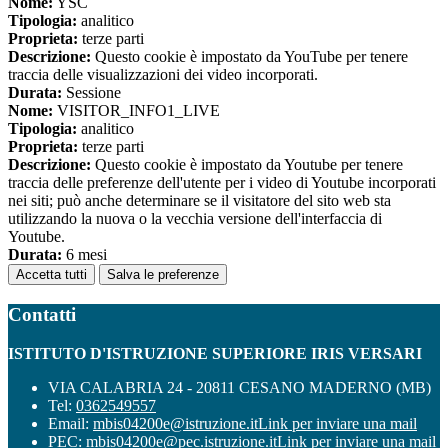
Nome:
YSC
Tipologia:
analitico
Proprieta:
terze parti
Descrizione:
Questo cookie è impostato da YouTube per tenere
traccia delle visualizzazioni dei video incorporati.
Durata:
Sessione
Nome:
VISITOR_INFO1_LIVE
Tipologia:
analitico
Proprieta:
terze parti
Descrizione:
Questo cookie è impostato da Youtube per tenere
traccia delle preferenze dell'utente per i video di Youtube incorporati
nei siti; può anche determinare se il visitatore del sito web sta
utilizzando la nuova o la vecchia versione dell'interfaccia di
Youtube.
Durata:
6 mesi
Accetta tutti
Salva le preferenze
Contatti
ISTITUTO D'ISTRUZIONE SUPERIORE IRIS VERSARI
VIA CALABRIA 24 - 20811 CESANO MADERNO (MB)
Tel:
0362549557
Email:
mbis04200e@istruzione.it
Link per inviare una mail
PEC:
mbis04200e@pec.istruzione.it
Link per inviare una mail