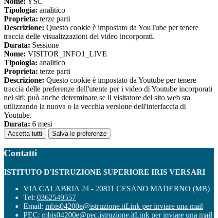
Nome:
YSC
Tipologia:
analitico
Proprieta:
terze parti
Descrizione:
Questo cookie è impostato da YouTube per tenere
traccia delle visualizzazioni dei video incorporati.
Durata:
Sessione
Nome:
VISITOR_INFO1_LIVE
Tipologia:
analitico
Proprieta:
terze parti
Descrizione:
Questo cookie è impostato da Youtube per tenere
traccia delle preferenze dell'utente per i video di Youtube incorporati
nei siti; può anche determinare se il visitatore del sito web sta
utilizzando la nuova o la vecchia versione dell'interfaccia di
Youtube.
Durata:
6 mesi
Accetta tutti
Salva le preferenze
Contatti
ISTITUTO D'ISTRUZIONE SUPERIORE IRIS VERSARI
VIA CALABRIA 24 - 20811 CESANO MADERNO (MB)
Tel:
0362549557
Email:
mbis04200e@istruzione.it
Link per inviare una mail
PEC:
mbis04200e@pec.istruzione.it
Link per inviare una mail