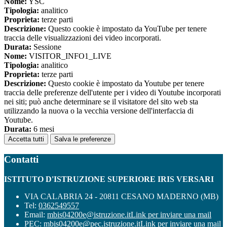
Nome:
YSC
Tipologia:
analitico
Proprieta:
terze parti
Descrizione:
Questo cookie è impostato da YouTube per tenere
traccia delle visualizzazioni dei video incorporati.
Durata:
Sessione
Nome:
VISITOR_INFO1_LIVE
Tipologia:
analitico
Proprieta:
terze parti
Descrizione:
Questo cookie è impostato da Youtube per tenere
traccia delle preferenze dell'utente per i video di Youtube incorporati
nei siti; può anche determinare se il visitatore del sito web sta
utilizzando la nuova o la vecchia versione dell'interfaccia di
Youtube.
Durata:
6 mesi
Accetta tutti
Salva le preferenze
Contatti
ISTITUTO D'ISTRUZIONE SUPERIORE IRIS VERSARI
VIA CALABRIA 24 - 20811 CESANO MADERNO (MB)
Tel:
0362549557
Email:
mbis04200e@istruzione.it
Link per inviare una mail
PEC:
mbis04200e@pec.istruzione.it
Link per inviare una mail