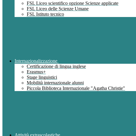
FSL Liceo scientifico opzione Scienze applicate
FSL Liceo delle Scienze Umane
FSL Istituto tecnico
Internazionalizzazione
Certificazione di lingua inglese
Erasmus+
Stage linguistici
Mobilità internazionale alunni
Piccola Biblioteca Internazionale "Agatha Christie"
Attività extrascolastiche