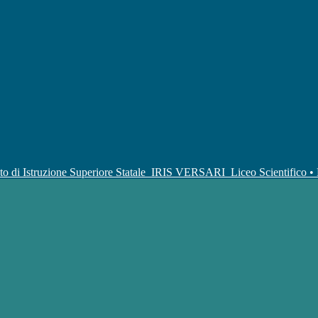
uto di Istruzione Superiore Statale
IRIS VERSARI
Liceo Scientifico 