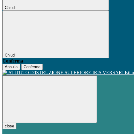
Chiudi
Chiudi
Conferma
Annulla
Conferma
Istit
close