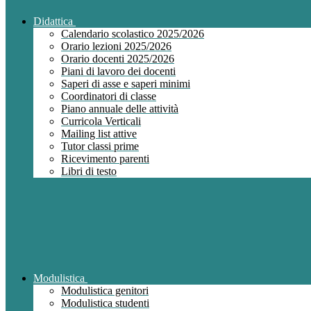
Didattica
Calendario scolastico 2025/2026
Orario lezioni 2025/2026
Orario docenti 2025/2026
Piani di lavoro dei docenti
Saperi di asse e saperi minimi
Coordinatori di classe
Piano annuale delle attività
Curricola Verticali
Mailing list attive
Tutor classi prime
Ricevimento parenti
Libri di testo
Modulistica
Modulistica genitori
Modulistica studenti