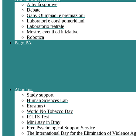
Attività sportive
Debate
Gare, Olimpiadi e premiazioni
Laboratori e corsi pomeridiani
Laboratorio teatrale
Mostre, eventi ed iniziative
Robotica
Pago PA
About us
Study support
Human Sciences Lab
Erasmus+
World No Tobacco Day
IELTS Test
Mini-stay in Bray
Free Psychological Support Service
The International Day for the Elimination of Violence 