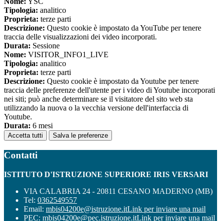
Nome:
YSC
Tipologia:
analitico
Proprieta:
terze parti
Descrizione:
Questo cookie è impostato da YouTube per tenere
traccia delle visualizzazioni dei video incorporati.
Durata:
Sessione
Nome:
VISITOR_INFO1_LIVE
Tipologia:
analitico
Proprieta:
terze parti
Descrizione:
Questo cookie è impostato da Youtube per tenere
traccia delle preferenze dell'utente per i video di Youtube incorporati
nei siti; può anche determinare se il visitatore del sito web sta
utilizzando la nuova o la vecchia versione dell'interfaccia di
Youtube.
Durata:
6 mesi
Accetta tutti
Salva le preferenze
Contatti
ISTITUTO D'ISTRUZIONE SUPERIORE IRIS VERSARI
VIA CALABRIA 24 - 20811 CESANO MADERNO (MB)
Tel:
0362549557
Email:
mbis04200e@istruzione.it
Link per inviare una mail
PEC:
mbis04200e@pec.istruzione.it
Link per inviare una mail