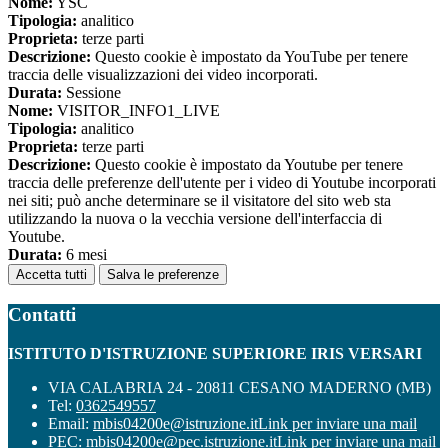
Nome:
YSC
Tipologia:
analitico
Proprieta:
terze parti
Descrizione:
Questo cookie è impostato da YouTube per tenere
traccia delle visualizzazioni dei video incorporati.
Durata:
Sessione
Nome:
VISITOR_INFO1_LIVE
Tipologia:
analitico
Proprieta:
terze parti
Descrizione:
Questo cookie è impostato da Youtube per tenere
traccia delle preferenze dell'utente per i video di Youtube incorporati
nei siti; può anche determinare se il visitatore del sito web sta
utilizzando la nuova o la vecchia versione dell'interfaccia di
Youtube.
Durata:
6 mesi
Accetta tutti
Salva le preferenze
Contatti
ISTITUTO D'ISTRUZIONE SUPERIORE IRIS VERSARI
VIA CALABRIA 24 - 20811 CESANO MADERNO (MB)
Tel:
0362549557
Email:
mbis04200e@istruzione.it
Link per inviare una mail
PEC:
mbis04200e@pec.istruzione.it
Link per inviare una mail