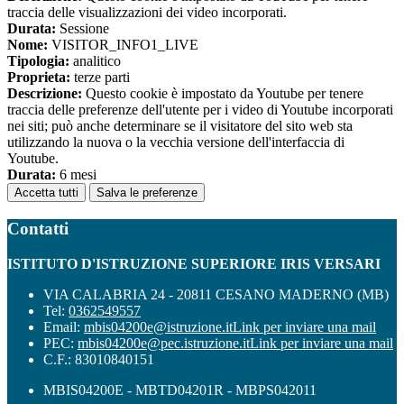
traccia delle visualizzazioni dei video incorporati.
Durata:
Sessione
Nome:
VISITOR_INFO1_LIVE
Tipologia:
analitico
Proprieta:
terze parti
Descrizione:
Questo cookie è impostato da Youtube per tenere
traccia delle preferenze dell'utente per i video di Youtube incorporati
nei siti; può anche determinare se il visitatore del sito web sta
utilizzando la nuova o la vecchia versione dell'interfaccia di
Youtube.
Durata:
6 mesi
Accetta tutti
Salva le preferenze
Contatti
ISTITUTO D'ISTRUZIONE SUPERIORE IRIS VERSARI
VIA CALABRIA 24 - 20811 CESANO MADERNO (MB)
Tel:
0362549557
Email:
mbis04200e@istruzione.it
Link per inviare una mail
PEC:
mbis04200e@pec.istruzione.it
Link per inviare una mail
C.F.: 83010840151
MBIS04200E - MBTD04201R - MBPS042011