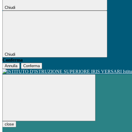
Chiudi
Chiudi
Conferma
Annulla
Conferma
Istit
close