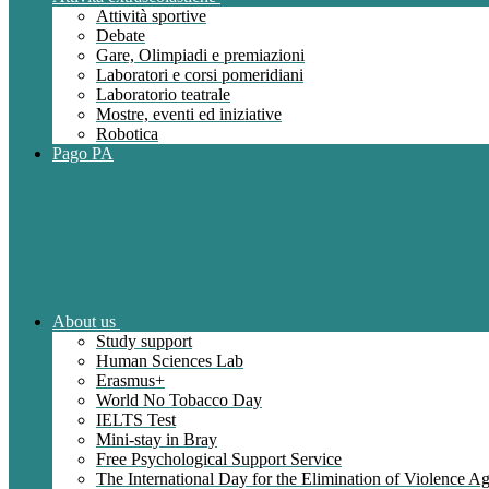
Attività sportive
Debate
Gare, Olimpiadi e premiazioni
Laboratori e corsi pomeridiani
Laboratorio teatrale
Mostre, eventi ed iniziative
Robotica
Pago PA
About us
Study support
Human Sciences Lab
Erasmus+
World No Tobacco Day
IELTS Test
Mini-stay in Bray
Free Psychological Support Service
The International Day for the Elimination of Violence 