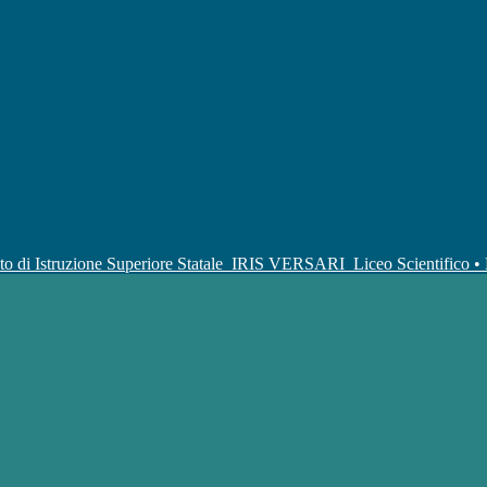
uto di Istruzione Superiore Statale
IRIS VERSARI
Liceo Scientifico 