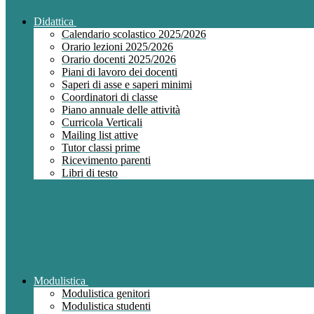
Didattica
Calendario scolastico 2025/2026
Orario lezioni 2025/2026
Orario docenti 2025/2026
Piani di lavoro dei docenti
Saperi di asse e saperi minimi
Coordinatori di classe
Piano annuale delle attività
Curricola Verticali
Mailing list attive
Tutor classi prime
Ricevimento parenti
Libri di testo
Modulistica
Modulistica genitori
Modulistica studenti