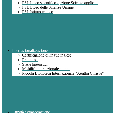
FSL Liceo scientifico opzione Scienze applicate
FSL Liceo delle Scienze Umane
FSL Istituto tecnico
Internazionalizzazione
Certificazione di lingua inglese
Erasmus+
Stage linguistici
Mobilità internazionale alunni
Piccola Biblioteca Internazionale "Agatha Christie"
Attività extrascolastiche