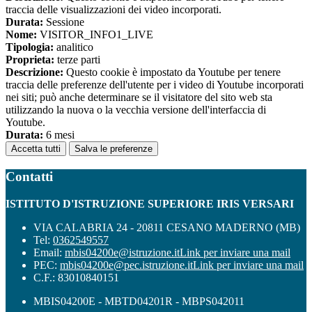
traccia delle visualizzazioni dei video incorporati.
Durata:
Sessione
Nome:
VISITOR_INFO1_LIVE
Tipologia:
analitico
Proprieta:
terze parti
Descrizione:
Questo cookie è impostato da Youtube per tenere
traccia delle preferenze dell'utente per i video di Youtube incorporati
nei siti; può anche determinare se il visitatore del sito web sta
utilizzando la nuova o la vecchia versione dell'interfaccia di
Youtube.
Durata:
6 mesi
Accetta tutti
Salva le preferenze
Contatti
ISTITUTO D'ISTRUZIONE SUPERIORE IRIS VERSARI
VIA CALABRIA 24 - 20811 CESANO MADERNO (MB)
Tel:
0362549557
Email:
mbis04200e@istruzione.it
Link per inviare una mail
PEC:
mbis04200e@pec.istruzione.it
Link per inviare una mail
C.F.: 83010840151
MBIS04200E - MBTD04201R - MBPS042011