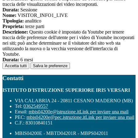
traccia delle visualizzazioni dei video incorporati.
Durata:
Sessione
Nome:
VISITOR_INFO1_LIVE
Tipologia:
analitico
Proprieta:
terze parti
Descrizione:
Questo cookie è impostato da Youtube per tenere
traccia delle preferenze dell'utente per i video di Youtube incorporati
nei siti; può anche determinare se il visitatore del sito web sta
utilizzando la nuova o la vecchia versione dell'interfaccia di
Youtube.
Durata:
6 mesi
Accetta tutti
Salva le preferenze
Contatti
ISTITUTO D'ISTRUZIONE SUPERIORE IRIS VERSARI
VIA CALABRIA 24 - 20811 CESANO MADERNO (MB)
Tel:
0362549557
Email:
mbis04200e@istruzione.it
Link per inviare una mail
PEC:
mbis04200e@pec.istruzione.it
Link per inviare una mail
C.F.: 83010840151
MBIS04200E - MBTD04201R - MBPS042011