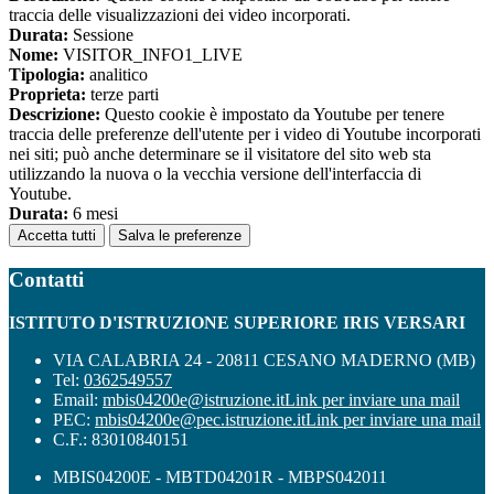
traccia delle visualizzazioni dei video incorporati.
Durata:
Sessione
Nome:
VISITOR_INFO1_LIVE
Tipologia:
analitico
Proprieta:
terze parti
Descrizione:
Questo cookie è impostato da Youtube per tenere
traccia delle preferenze dell'utente per i video di Youtube incorporati
nei siti; può anche determinare se il visitatore del sito web sta
utilizzando la nuova o la vecchia versione dell'interfaccia di
Youtube.
Durata:
6 mesi
Accetta tutti
Salva le preferenze
Contatti
ISTITUTO D'ISTRUZIONE SUPERIORE IRIS VERSARI
VIA CALABRIA 24 - 20811 CESANO MADERNO (MB)
Tel:
0362549557
Email:
mbis04200e@istruzione.it
Link per inviare una mail
PEC:
mbis04200e@pec.istruzione.it
Link per inviare una mail
C.F.: 83010840151
MBIS04200E - MBTD04201R - MBPS042011