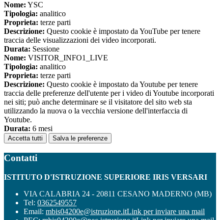
Nome:
YSC
Tipologia:
analitico
Proprieta:
terze parti
Descrizione:
Questo cookie è impostato da YouTube per tenere
traccia delle visualizzazioni dei video incorporati.
Durata:
Sessione
Nome:
VISITOR_INFO1_LIVE
Tipologia:
analitico
Proprieta:
terze parti
Descrizione:
Questo cookie è impostato da Youtube per tenere
traccia delle preferenze dell'utente per i video di Youtube incorporati
nei siti; può anche determinare se il visitatore del sito web sta
utilizzando la nuova o la vecchia versione dell'interfaccia di
Youtube.
Durata:
6 mesi
Accetta tutti
Salva le preferenze
Contatti
ISTITUTO D'ISTRUZIONE SUPERIORE IRIS VERSARI
VIA CALABRIA 24 - 20811 CESANO MADERNO (MB)
Tel:
0362549557
Email:
mbis04200e@istruzione.it
Link per inviare una mail