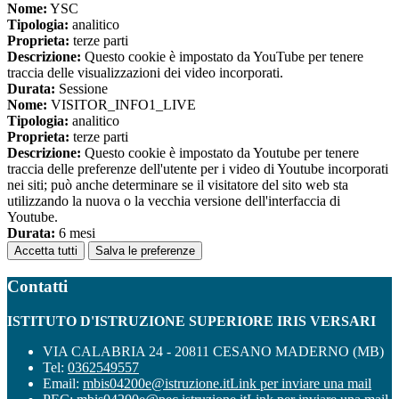
Nome:
YSC
Tipologia:
analitico
Proprieta:
terze parti
Descrizione:
Questo cookie è impostato da YouTube per tenere
traccia delle visualizzazioni dei video incorporati.
Durata:
Sessione
Nome:
VISITOR_INFO1_LIVE
Tipologia:
analitico
Proprieta:
terze parti
Descrizione:
Questo cookie è impostato da Youtube per tenere
traccia delle preferenze dell'utente per i video di Youtube incorporati
nei siti; può anche determinare se il visitatore del sito web sta
utilizzando la nuova o la vecchia versione dell'interfaccia di
Youtube.
Durata:
6 mesi
Accetta tutti
Salva le preferenze
Contatti
ISTITUTO D'ISTRUZIONE SUPERIORE IRIS VERSARI
VIA CALABRIA 24 - 20811 CESANO MADERNO (MB)
Tel:
0362549557
Email:
mbis04200e@istruzione.it
Link per inviare una mail