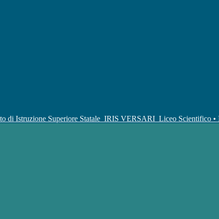
uto di Istruzione Superiore Statale
IRIS VERSARI
Liceo Scientifico 