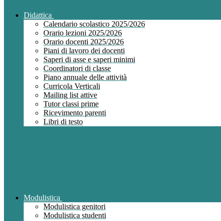
Didattica
Calendario scolastico 2025/2026
Orario lezioni 2025/2026
Orario docenti 2025/2026
Piani di lavoro dei docenti
Saperi di asse e saperi minimi
Coordinatori di classe
Piano annuale delle attività
Curricola Verticali
Mailing list attive
Tutor classi prime
Ricevimento parenti
Libri di testo
Modulistica
Modulistica genitori
Modulistica studenti