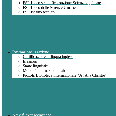
FSL Liceo scientifico opzione Scienze applicate
FSL Liceo delle Scienze Umane
FSL Istituto tecnico
Internazionalizzazione
Certificazione di lingua inglese
Erasmus+
Stage linguistici
Mobilità internazionale alunni
Piccola Biblioteca Internazionale "Agatha Christie"
Attività extrascolastiche