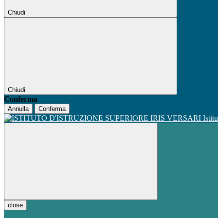
Chiudi
Chiudi
Conferma
Annulla
Conferma
Istit
close