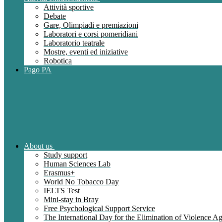
Attività sportive
Debate
Gare, Olimpiadi e premiazioni
Laboratori e corsi pomeridiani
Laboratorio teatrale
Mostre, eventi ed iniziative
Robotica
Pago PA
About us
Study support
Human Sciences Lab
Erasmus+
World No Tobacco Day
IELTS Test
Mini-stay in Bray
Free Psychological Support Service
The International Day for the Elimination of Violence 