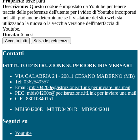
Proprieta:
terze parti
Descrizione:
Questo cookie è impostato da Youtube per tenere
traccia delle preferenze dell'utente per i video di Youtube incorporati
nei siti; può anche determinare se il visitatore del sito web sta
utilizzando la nuova o la vecchia versione dell'interfaccia di
Youtube.
Durata:
6 mesi
Accetta tutti
Salva le preferenze
Contatti
ISTITUTO D'ISTRUZIONE SUPERIORE IRIS VERSARI
VIA CALABRIA 24 - 20811 CESANO MADERNO (MB)
Tel:
0362549557
Email:
mbis04200e@istruzione.it
Link per inviare una mail
PEC:
mbis04200e@pec.istruzione.it
Link per inviare una mail
C.F.: 83010840151
MBIS04200E - MBTD04201R - MBPS042011
Seguici su
Youtube