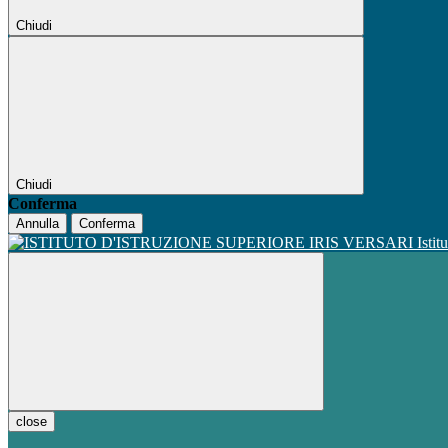
Chiudi
Chiudi
Conferma
Annulla
Conferma
Istit
close