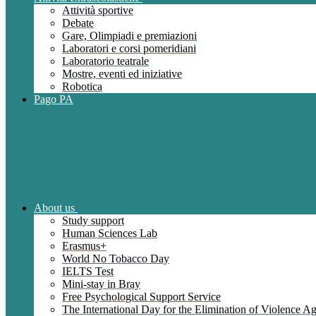
Attività sportive
Debate
Gare, Olimpiadi e premiazioni
Laboratori e corsi pomeridiani
Laboratorio teatrale
Mostre, eventi ed iniziative
Robotica
Pago PA
About us
Study support
Human Sciences Lab
Erasmus+
World No Tobacco Day
IELTS Test
Mini-stay in Bray
Free Psychological Support Service
The International Day for the Elimination of Violence 