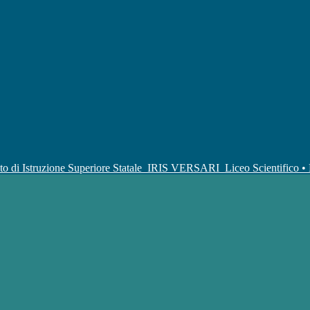
uto di Istruzione Superiore Statale
IRIS VERSARI
Liceo Scientifico 