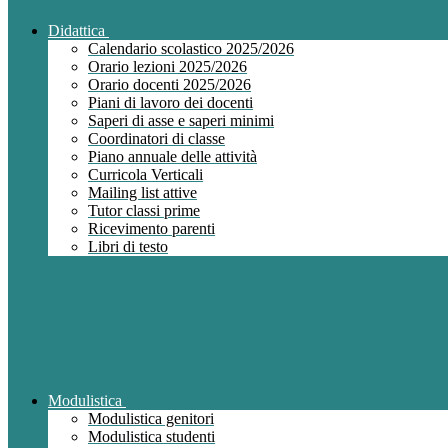
Didattica
Calendario scolastico 2025/2026
Orario lezioni 2025/2026
Orario docenti 2025/2026
Piani di lavoro dei docenti
Saperi di asse e saperi minimi
Coordinatori di classe
Piano annuale delle attività
Curricola Verticali
Mailing list attive
Tutor classi prime
Ricevimento parenti
Libri di testo
Modulistica
Modulistica genitori
Modulistica studenti