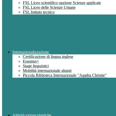
FSL Liceo scientifico opzione Scienze applicate
FSL Liceo delle Scienze Umane
FSL Istituto tecnico
Internazionalizzazione
Certificazione di lingua inglese
Erasmus+
Stage linguistici
Mobilità internazionale alunni
Piccola Biblioteca Internazionale "Agatha Christie"
Attività extrascolastiche