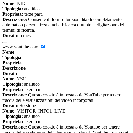
Nome:
NID
Tipologia:
analitico
Proprieta:
terze parti
Descrizione:
Consente di fornire funzionalità di completamento
automatico personalizzate nella Ricerca durante la digitazione dei
termini di ricerca.
Durata:
6 mesi
www.youtube.com
Nome
Tipologia
Proprieta
Descrizione
Durata
Nome:
YSC
Tipologia:
analitico
Proprieta:
terze parti
Descrizione:
Questo cookie è impostato da YouTube per tenere
traccia delle visualizzazioni dei video incorporati.
Durata:
Sessione
Nome:
VISITOR_INFO1_LIVE
Tipologia:
analitico
Proprieta:
terze parti
Descrizione:
Questo cookie è impostato da Youtube per tenere
traccia delle preferenze dell'utente per i video di Youtube incorporati