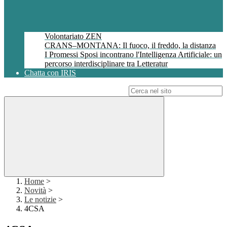
Volontariato ZEN
CRANS–MONTANA: Il fuoco, il freddo, la distanza
I Promessi Sposi incontrano l'Intelligenza Artificiale: un
percorso interdisciplinare tra Letteratur
Chatta con IRIS
Campo di ricerca per le pagine del sito
Home
>
Novità
>
Le notizie
>
4CSA