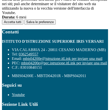
nei siti; può anche determinare se il visitatore del sito web sta
utilizzando la nuova o la vecchia versione dell'interfaccia di
Youtube.
Durata:
6 mesi
Accetta tutti
Salva le preferenze
Contatti
ISTITUTO D'ISTRUZIONE SUPERIORE IRIS VERSARI
VIA CALABRIA 24 - 20811 CESANO MADERNO (MB)
Tel:
0362549557
Email:
mbis04200e@istruzione.it
Link per inviare una mail
PEC:
mbis04200e@pec.istruzione.it
Link per inviare una mail
C.F.: 83010840151
MBIS04200E - MBTD04201R - MBPS042011
Seguici su
Youtube
Sezione Link Utili