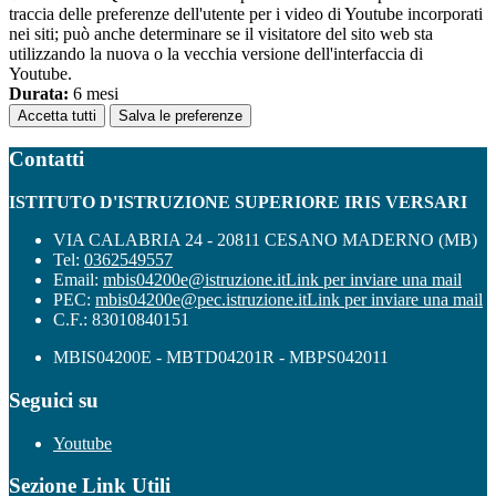
traccia delle preferenze dell'utente per i video di Youtube incorporati
nei siti; può anche determinare se il visitatore del sito web sta
utilizzando la nuova o la vecchia versione dell'interfaccia di
Youtube.
Durata:
6 mesi
Accetta tutti
Salva le preferenze
Contatti
ISTITUTO D'ISTRUZIONE SUPERIORE IRIS VERSARI
VIA CALABRIA 24 - 20811 CESANO MADERNO (MB)
Tel:
0362549557
Email:
mbis04200e@istruzione.it
Link per inviare una mail
PEC:
mbis04200e@pec.istruzione.it
Link per inviare una mail
C.F.: 83010840151
MBIS04200E - MBTD04201R - MBPS042011
Seguici su
Youtube
Sezione Link Utili