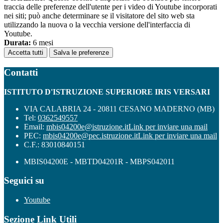
traccia delle preferenze dell'utente per i video di Youtube incorporati
nei siti; può anche determinare se il visitatore del sito web sta
utilizzando la nuova o la vecchia versione dell'interfaccia di
Youtube.
Durata:
6 mesi
Accetta tutti
Salva le preferenze
Contatti
ISTITUTO D'ISTRUZIONE SUPERIORE IRIS VERSARI
VIA CALABRIA 24 - 20811 CESANO MADERNO (MB)
Tel:
0362549557
Email:
mbis04200e@istruzione.it
Link per inviare una mail
PEC:
mbis04200e@pec.istruzione.it
Link per inviare una mail
C.F.: 83010840151
MBIS04200E - MBTD04201R - MBPS042011
Seguici su
Youtube
Sezione Link Utili