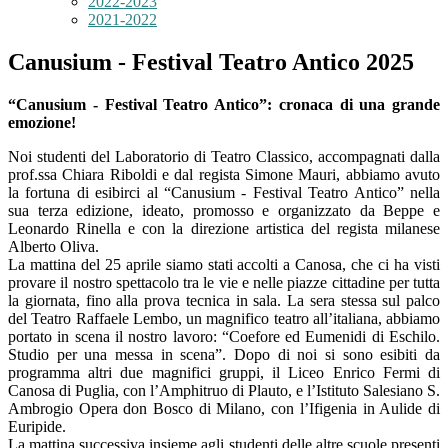
2022-2023
2021-2022
Canusium - Festival Teatro Antico 2025
“Canusium - Festival Teatro Antico”: cronaca di una grande
emozione!
Noi studenti del Laboratorio di Teatro Classico, accompagnati dalla
prof.ssa Chiara Riboldi e dal regista Simone Mauri, abbiamo avuto
la fortuna di esibirci al “Canusium - Festival Teatro Antico” nella
sua terza edizione, ideato, promosso e organizzato da Beppe e
Leonardo Rinella e con la direzione artistica del regista milanese
Alberto Oliva.
La mattina del 25 aprile siamo stati accolti a Canosa, che ci ha visti
provare il nostro spettacolo tra le vie e nelle piazze cittadine per tutta
la giornata, fino alla prova tecnica in sala. La sera stessa sul palco
del Teatro Raffaele Lembo, un magnifico teatro all’italiana, abbiamo
portato in scena il nostro lavoro: “Coefore ed Eumenidi di Eschilo.
Studio per una messa in scena”. Dopo di noi si sono esibiti da
programma altri due magnifici gruppi, il Liceo Enrico Fermi di
Canosa di Puglia, con l’Amphitruo di Plauto, e l’Istituto Salesiano S.
Ambrogio Opera don Bosco di Milano, con l’Ifigenia in Aulide di
Euripide.
La mattina successiva insieme agli studenti delle altre scuole presenti