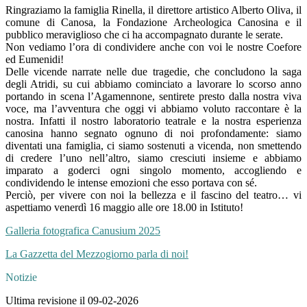
Ringraziamo la famiglia Rinella, il direttore artistico Alberto Oliva, il
comune di Canosa, la Fondazione Archeologica Canosina e il
pubblico meraviglioso che ci ha accompagnato durante le serate.
Non vediamo l’ora di condividere anche con voi le nostre Coefore
ed Eumenidi!
Delle vicende narrate nelle due tragedie, che concludono la saga
degli Atridi, su cui abbiamo cominciato a lavorare lo scorso anno
portando in scena l’Agamennone, sentirete presto dalla nostra viva
voce, ma l’avventura che oggi vi abbiamo voluto raccontare è la
nostra. Infatti il nostro laboratorio teatrale e la nostra esperienza
canosina hanno segnato ognuno di noi profondamente: siamo
diventati una famiglia, ci siamo sostenuti a vicenda, non smettendo
di credere l’uno nell’altro, siamo cresciuti insieme e abbiamo
imparato a goderci ogni singolo momento, accogliendo e
condividendo le intense emozioni che esso portava con sé.
Perciò, per vivere con noi la bellezza e il fascino del teatro… vi
aspettiamo venerdì 16 maggio alle ore 18.00 in Istituto!
Galleria fotografica Canusium 2025
La Gazzetta del Mezzogiorno parla di noi!
Notizie
Ultima revisione il 09-02-2026