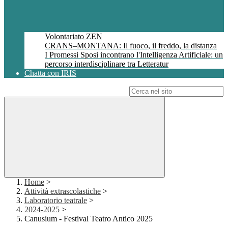
Volontariato ZEN
CRANS–MONTANA: Il fuoco, il freddo, la distanza
I Promessi Sposi incontrano l'Intelligenza Artificiale: un
percorso interdisciplinare tra Letteratur
Chatta con IRIS
Campo di ricerca per le pagine del sito
Home
>
Attività extrascolastiche
>
Laboratorio teatrale
>
2024-2025
>
Canusium - Festival Teatro Antico 2025