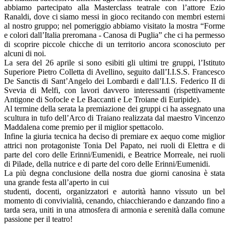
abbiamo partecipato alla Masterclass teatrale con l’attore Ezio
Ranaldi, dove ci siamo messi in gioco recitando con membri esterni
al nostro gruppo; nel pomeriggio abbiamo visitato la mostra “Forme
e colori dall’Italia preromana - Canosa di Puglia” che ci ha permesso
di scoprire piccole chicche di un territorio ancora sconosciuto per
alcuni di noi.
La sera del 26 aprile si sono esibiti gli ultimi tre gruppi, l’Istituto
Superiore Pietro Colletta di Avellino, seguito dall’I.I.S.S. Francesco
De Sanctis di Sant’Angelo dei Lombardi e dall’I.I.S. Federico II di
Svevia di Melfi, con lavori davvero interessanti (rispettivamente
Antigone di Sofocle e Le Baccanti e Le Troiane di Euripide).
Al termine della serata la premiazione dei gruppi ci ha assegnato una
scultura in tufo dell’Arco di Traiano realizzata dal maestro Vincenzo
Maddalena come premio per il miglior spettacolo.
Infine la giuria tecnica ha deciso di premiare ex aequo come miglior
attrici non protagoniste Tonia Del Papato, nei ruoli di Elettra e di
parte del coro delle Erinni/Eumenidi, e Beatrice Morreale, nei ruoli
di Pilade, della nutrice e di parte del coro delle Erinni/Eumenidi.
La più degna conclusione della nostra due giorni canosina è stata
una grande festa all’aperto in cui
studenti, docenti, organizzatori e autorità hanno vissuto un bel
momento di convivialità, cenando, chiacchierando e danzando fino a
tarda sera, uniti in una atmosfera di armonia e serenità dalla comune
passione per il teatro!