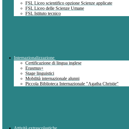
FSL Liceo scientifico opzione Scienze applicate
FSL Liceo delle Scienze Umane
FSL Istituto tecnico
Internazionalizzazione
Certificazione di lingua inglese
Erasmus+
Stage linguistici
Mobilità internazionale alunni
Piccola Biblioteca Internazionale "Agatha Christie"
Attività extrascolastiche