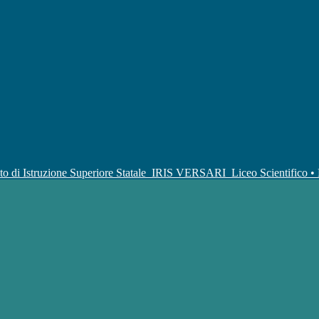
uto di Istruzione Superiore Statale
IRIS VERSARI
Liceo Scientifico 