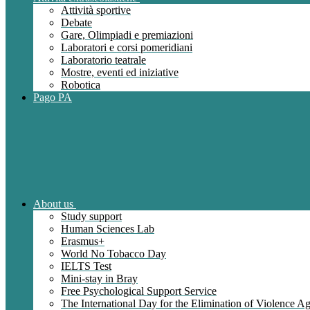
Attività sportive
Debate
Gare, Olimpiadi e premiazioni
Laboratori e corsi pomeridiani
Laboratorio teatrale
Mostre, eventi ed iniziative
Robotica
Pago PA
About us
Study support
Human Sciences Lab
Erasmus+
World No Tobacco Day
IELTS Test
Mini-stay in Bray
Free Psychological Support Service
The International Day for the Elimination of Violence 