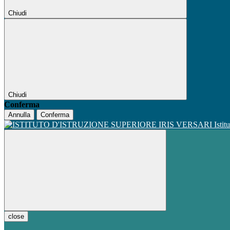
Chiudi
Chiudi
Conferma
Annulla
Conferma
Istit
close