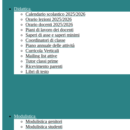
Didattica
Calendario scolastico 2025/2026
Orario lezioni 2025/2026
Orario docenti 2025/2026
Piani di lavoro dei docenti
Saperi di asse e saperi minimi
Coordinatori di classe
Piano annuale delle attività
Curricola Verticali
Mailing list attive
Tutor classi prime
Ricevimento parenti
Libri di testo
Modulistica
Modulistica genitori
Modulistica studenti