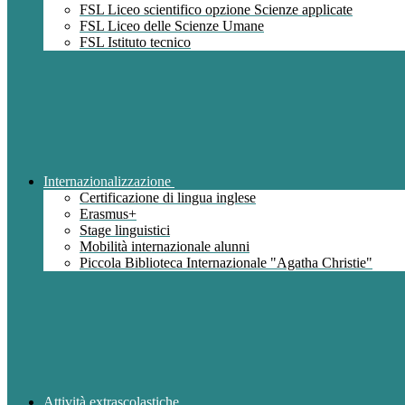
FSL Liceo scientifico opzione Scienze applicate
FSL Liceo delle Scienze Umane
FSL Istituto tecnico
Internazionalizzazione
Certificazione di lingua inglese
Erasmus+
Stage linguistici
Mobilità internazionale alunni
Piccola Biblioteca Internazionale "Agatha Christie"
Attività extrascolastiche