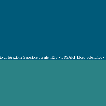
uto di Istruzione Superiore Statale
IRIS VERSARI
Liceo Scientifico 