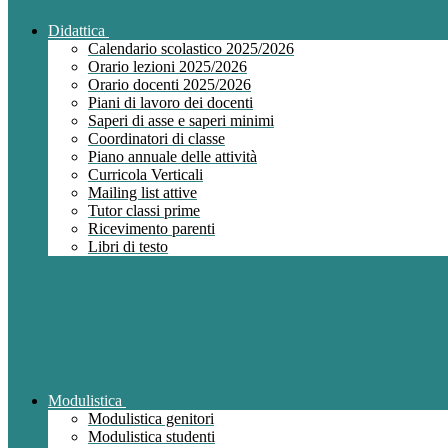
Didattica
Calendario scolastico 2025/2026
Orario lezioni 2025/2026
Orario docenti 2025/2026
Piani di lavoro dei docenti
Saperi di asse e saperi minimi
Coordinatori di classe
Piano annuale delle attività
Curricola Verticali
Mailing list attive
Tutor classi prime
Ricevimento parenti
Libri di testo
Modulistica
Modulistica genitori
Modulistica studenti