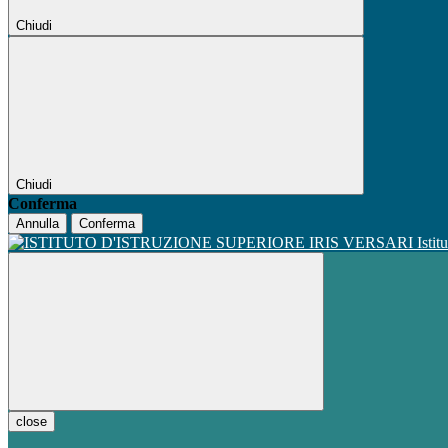
Chiudi
Chiudi
Conferma
Annulla
Conferma
Istit
close