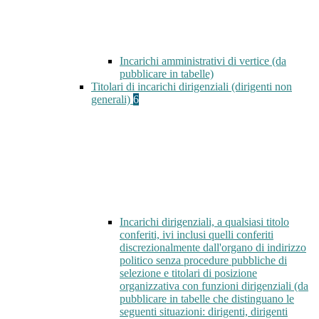
Incarichi amministrativi di vertice (da
pubblicare in tabelle)
Titolari di incarichi dirigenziali (dirigenti non
generali)
6
Incarichi dirigenziali, a qualsiasi titolo
conferiti, ivi inclusi quelli conferiti
discrezionalmente dall'organo di indirizzo
politico senza procedure pubbliche di
selezione e titolari di posizione
organizzativa con funzioni dirigenziali (da
pubblicare in tabelle che distinguano le
seguenti situazioni: dirigenti, dirigenti